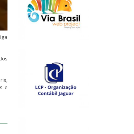
iga
dos
is,
s e