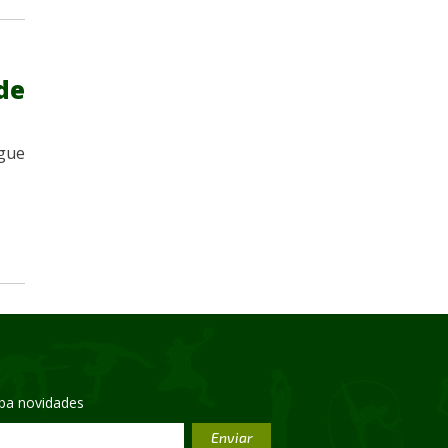
de
gue
eba novidades
Enviar