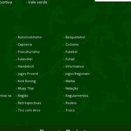
portiva
- Vale verde
- Automobilismo
- Basquetebol
- Capoeira
- Ciclismo
- Fisiculturismo
- Futebol
- Futevôlei
- Futsal
- Handeboll
- Informativo
- Jogos Proerd
- Jogos Regionais
- Kick Boxing
- Malha
- Muay Thai
- Natação
tiva na
- Região
- Regulamentos
- Retrospectivas
- Rodeio
- Tiro com Arco
- Truco