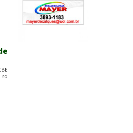
de
CBE
 no