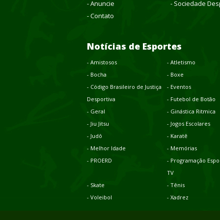
- Anuncie
- Sociedade Des
- Contato
Notícias de Esportes
- Amistosos
- Atletismo
- Bocha
- Boxe
- Código Brasileiro de Justiça
- Eventos
Desportiva
- Futebol de Botão
- Geral
- Ginástica Ritmica
- Jiu Jitsu
- Jogos Escolares
- Judô
- Karatê
- Melhor Idade
- Memórias
- PROERD
- Programação Espor
TV
- Skate
- Tênis
- Voleibol
- Xadrez