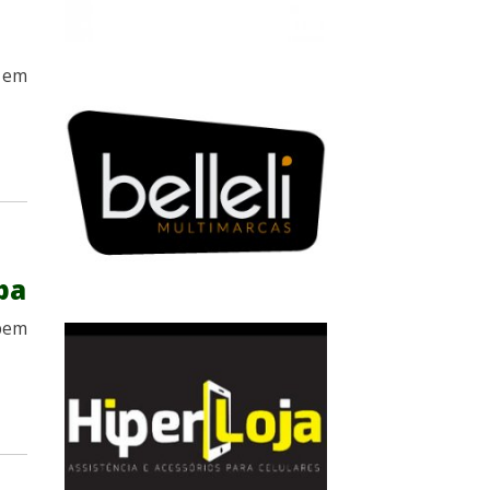
 em
pa
bem