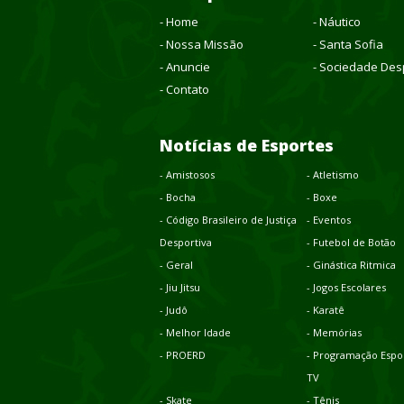
- Home
- Náutico
- Nossa Missão
- Santa Sofia
- Anuncie
- Sociedade Des
- Contato
Notícias de Esportes
- Amistosos
- Atletismo
- Bocha
- Boxe
- Código Brasileiro de Justiça
- Eventos
Desportiva
- Futebol de Botão
- Geral
- Ginástica Ritmica
- Jiu Jitsu
- Jogos Escolares
- Judô
- Karatê
- Melhor Idade
- Memórias
- PROERD
- Programação Espor
TV
- Skate
- Tênis