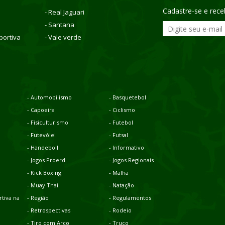
Cadastre-se e rec
- Real Jaguari
- Santana
portiva
- Vale verde
- Automobilismo
- Basquetebol
- Capoeira
- Ciclismo
- Fisiculturismo
- Futebol
- Futevôlei
- Futsal
- Handeboll
- Informativo
- Jogos Proerd
- Jogos Regionais
- Kick Boxing
- Malha
- Muay Thai
- Natação
tiva na
- Região
- Regulamentos
- Retrospectivas
- Rodeio
- Tiro com Arco
- Truco