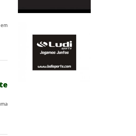
a
 em
te
uma