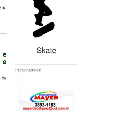
 São
Skate
 e
 e
Patrocinadores:
o de
s