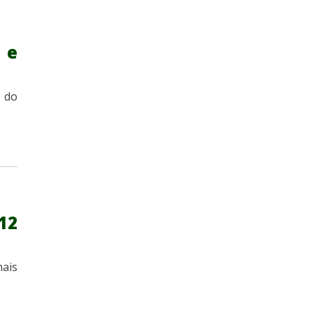
 e
o do
12
mais