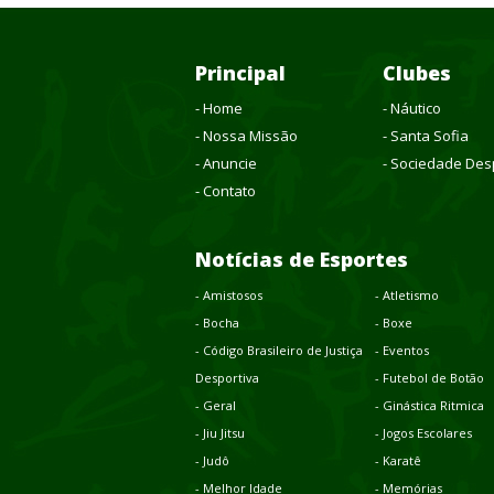
Principal
Clubes
- Home
- Náutico
- Nossa Missão
- Santa Sofia
- Anuncie
- Sociedade Des
- Contato
Notícias de Esportes
- Amistosos
- Atletismo
- Bocha
- Boxe
- Código Brasileiro de Justiça
- Eventos
Desportiva
- Futebol de Botão
- Geral
- Ginástica Ritmica
- Jiu Jitsu
- Jogos Escolares
- Judô
- Karatê
- Melhor Idade
- Memórias