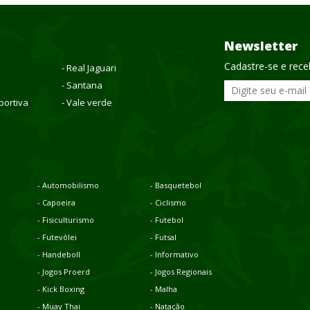
Newsletter
Cadastre-se e rec
- Real Jaguari
- Santana
portiva
- Vale verde
- Automobilismo
- Basquetebol
- Capoeira
- Ciclismo
- Fisiculturismo
- Futebol
- Futevôlei
- Futsal
- Handeboll
- Informativo
- Jogos Proerd
- Jogos Regionais
- Kick Boxing
- Malha
- Muay Thai
- Natação