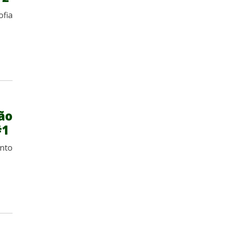
fia
ão
#1
nto