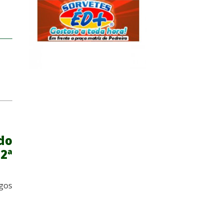
do
2ª
gos