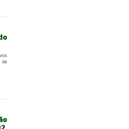
do
vos
 de
ão
#2