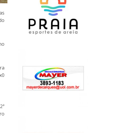
as
do
no
ra
x0
2ª
ro